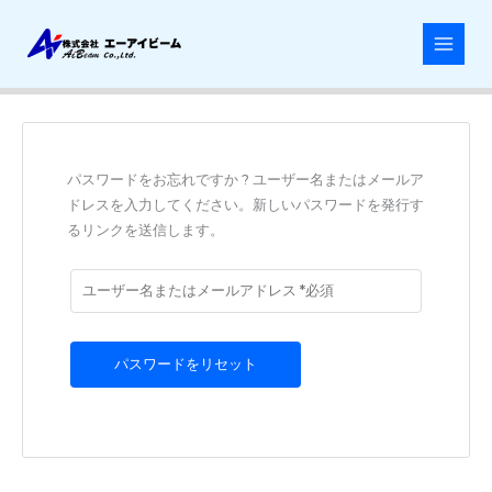
内
容
を
ス
キ
ッ
プ
パスワードをお忘れですか ? ユーザー名またはメールア
ドレスを入力してください。新しいパスワードを発行す
るリンクを送信します。
パスワードをリセット