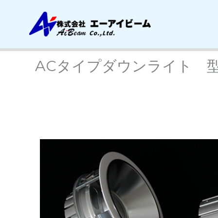
内
容
を
ス
キ
ACタイプダウンライト 型
ッ
プ