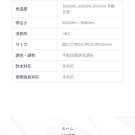
3000K; 4000K;5000K 手動
色温度
切替
明るさ
1000lm～1680lm
演色性
>82
サイズ
開口穴Φ100;Φ125;Φ150mm
調光・調色
手動段階調光調色
防水対応
非対応
密閉器具対応
非対応
ホーム