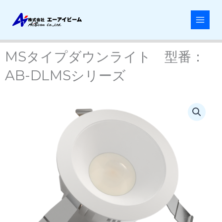
内
容
を
ス
キ
MSタイプダウンライト 型番：
ッ
AB-DLMSシリーズ
プ