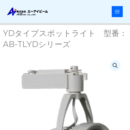
内
容
を
ス
キ
YDタイプスポットライト 型番：
ッ
AB-TLYDシリーズ
プ