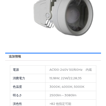
追加情報
電源
AC100-240V 50/60Hz 内蔵
消費電力
15;18W; 22W/22;28;35
色温度
3000K; 4000K; 5000K
明るさ
2500lm～3080lm
演色性
>82 他指定可能