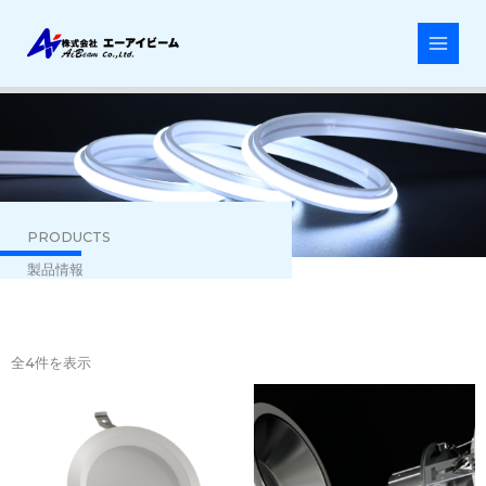
内
容
を
ス
キ
ッ
プ
PRODUCTS
製品情報
全4件を表示