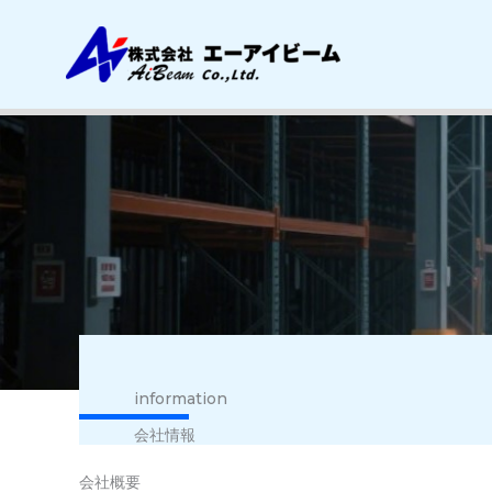
内
容
を
ス
キ
ッ
プ
information
会社情報
会社概要