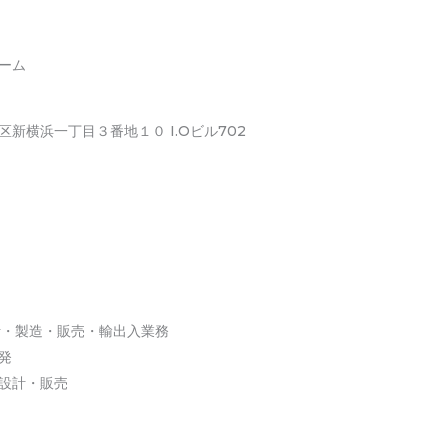
ーム
新横浜一丁目３番地１０ I.Oビル702
計・製造・販売・輸出入業務
発
設計・販売