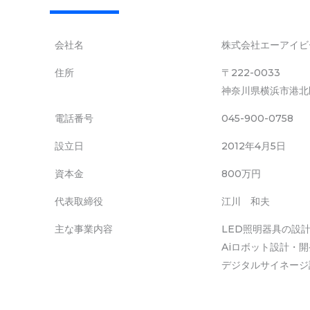
会社名
株式会社エーアイビ
住所
〒222-0033
神奈川県横浜市港北区
電話番号
045-900-0758
設立日
2012年4月5日
資本金
800万円
代表取締役
江川 和夫
主な事業内容
LED照明器具の設
Aiロボット設計・開
デジタルサイネージ