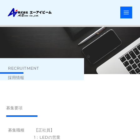
内
容
を
ス
キ
ッ
プ
RECRUITMENT
採用情報
募集要項
募集職種
【正社員】
1：LEDの営業