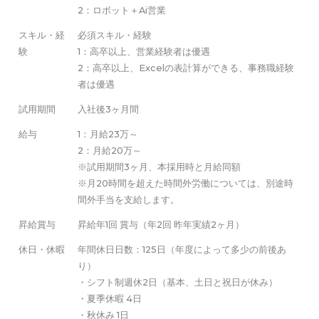
2：ロボット＋Ai営業
スキル・経
必須スキル・経験
験
1：高卒以上、営業経験者は優遇
2：高卒以上、Excelの表計算ができる、事務職経験
者は優遇
試用期間
入社後3ヶ月間
給与
1：月給23万～
2：月給20万～
※試用期間3ヶ月、本採用時と月給同額
※月20時間を超えた時間外労働については、別途時
間外手当を支給します。
昇給賞与
昇給年1回 賞与（年2回 昨年実績2ヶ月）
休日・休暇
年間休日日数：125日（年度によって多少の前後あ
り）
・シフト制週休2日（基本、土日と祝日が休み）
・夏季休暇 4日
・秋休み 1日