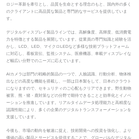
ロジー革新を牽引とし、品質を生命とする理念のもと、国内外の多く
のクライアントに高品質な製品と専門的なサービスを提供していま
す。
デジタルディスプレイ製品ラインでは、高解像度、高輝度、低消費電
力を特徴とする製品を展開しています。從業員の専門知識と経験を活
かし、LCD、LED、マイクロLEDなど多様な技術プラットフォーム
に対応し、看板宣伝、監視システム、医療機器、車載ディスプレイな
ど幅広い分野でのニーズに応えています。
AIカメラは部門の戦略的製品の一つで、人臉認識、行動分析、物体検
出などの高度な機能を搭載し、一部は日本製をして、日本のクラウト
になりますので、セキュリティのご心配もクリアできます。野生動物
被害、熊・猪・鹿対策などの分野で期待できることと効率化とイノベ
ーションを推進しています。リアルタイムデータ処理能力と高精度な
認識性能により、多くの企業のデジタルトランスフォーメーションを
支援しています。
今後も、市場の動向を敏速に捉え、技術開発への投資を強化し、より
価値の高い製品とサービスを提供することで、グローバルなデジタル