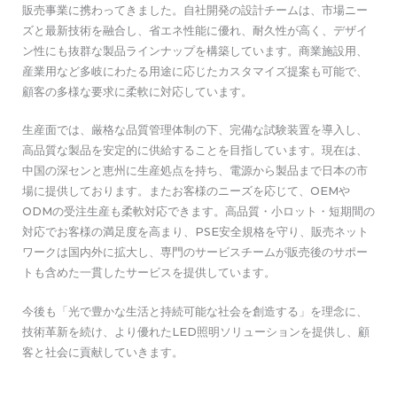
販売事業に携わってきました。自社開発の設計チームは、市場ニー
ズと最新技術を融合し、省エネ性能に優れ、耐久性が高く、デザイ
ン性にも抜群な製品ラインナップを構築しています。商業施設用、
産業用など多岐にわたる用途に応じたカスタマイズ提案も可能で、
顧客の多様な要求に柔軟に対応しています。
生産面では、厳格な品質管理体制の下、完備な試験装置を導入し、
高品質な製品を安定的に供給することを目指しています。現在は、
中国の深センと恵州に生産処点を持ち、電源から製品まで日本の市
場に提供しております。またお客様のニーズを応じて、OEMや
ODMの受注生産も柔軟対応できます。高品質・小ロット・短期間の
対応でお客様の満足度を高まり、PSE安全規格を守り、販売ネット
ワークは国内外に拡大し、専門のサービスチームが販売後のサポー
トも含めた一貫したサービスを提供しています。
今後も「光で豊かな生活と持続可能な社会を創造する」を理念に、
技術革新を続け、より優れたLED照明ソリューションを提供し、顧
客と社会に貢献していきます。