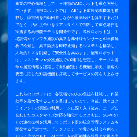
事業の中心領域として、三種類のAIロボットを重点開発し
ています。清扫ロボットでは、AIによる環境認識機能を搭
載し、障害物を自動回避しながら最適経路を算出するだけ
でなく、汚れ度合いをリアルタイムで判断して重点清扫を
実施する高機能モデルを開発中です。巡检ロボットは、工
場設備やインフラ施設の異常を赤外線センサーとAI画像解
析で検知し、異常箇所を即時通知するシステムを構築し、
人為的ミスを削減して安全性を高めます。配餐ロボット
は、レストランや介護施設での利用を想定し、テーブル番
号や居室情報を認識して自動配達する機能に加え、顧客の
要望に応じた対話機能も搭載してサービスの質を向上させ
ます。
これらのロボットは、各現場での人の負担を軽減し、作業
効率を最大化することを目指しています。今後、我々はク
ライアントの実際の利用シーンに深く入り込み、ニーズに
合わせたカスタマイズ対応を強化するとともに、5GやIoT
との連携技術を活用してロボット群の統合管理システムも
開発する予定です。「テクノロジーで豊かな社会を創る」
という信念のもと、AIロボットの可能性を限界まで引き出