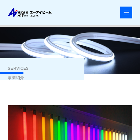
内
容
を
ス
キ
ッ
プ
SERVICES
事業紹介